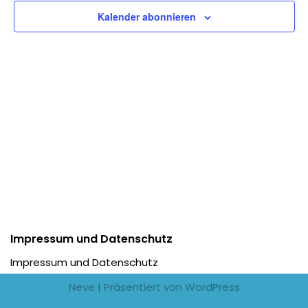
Ansic
Kalender abonnieren
Navig
Impressum und Datenschutz
Impressum und Datenschutz
Neve
| Präsentiert von
WordPress