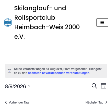
Skilanglauf- und
Zum
Rollsportclub
Inhalt
springen
Heimbach-Weis 2000
e.V.
Keine Veranstaltungen für August 9, 2026 vorgesehen. Hier geht
Hinweis
es zu den
nächsten bevorstehenden Veranstaltungen
.
Veran
Ver
8/9/2026
Suche
Tag
Ans
Datum
Such
Nav
wählen.
Vorheriger Tag
Nächster Tag
und