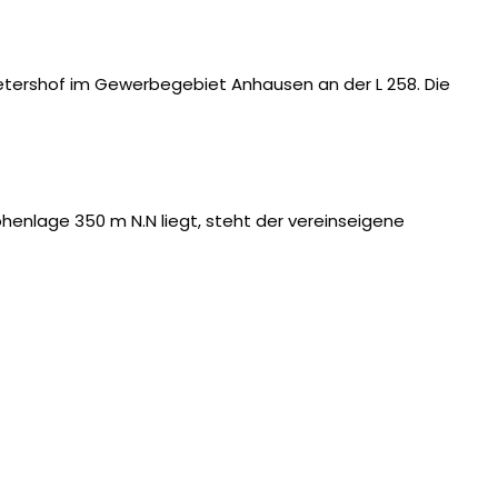
Petershof im Gewerbegebiet Anhausen an der L 258. Die
öhenlage 350 m N.N liegt, steht der vereinseigene