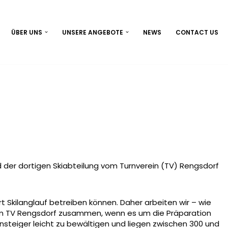
ÜBER UNS
UNSERE ANGEBOTE
NEWS
CONTACT US
 der dortigen Skiabteilung vom Turnverein (TV) Rengsdorf
 Skilanglauf betreiben können. Daher arbeiten wir – wie
em TV Rengsdorf zusammen, wenn es um die Präparation
insteiger leicht zu bewältigen und liegen zwischen 300 und