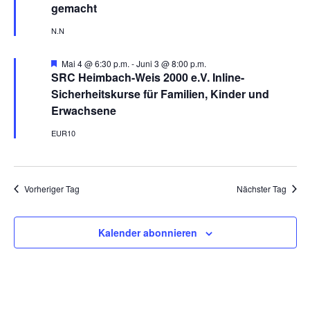
e
gemacht
h
o
N.N
b
e
n
H
Mai 4 @ 6:30 p.m.
-
Juni 3 @ 8:00 p.m.
e
SRC Heimbach-Weis 2000 e.V. Inline-
r
Sicherheitskurse für Familien, Kinder und
v
o
Erwachsene
r
g
EUR10
e
h
o
b
e
Vorheriger Tag
Nächster Tag
n
Kalender abonnieren