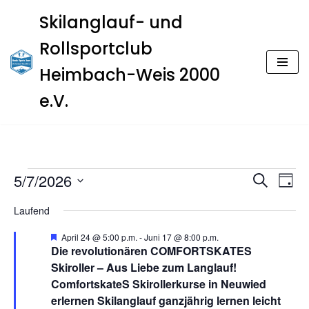
Skilanglauf- und
Zum
Rollsportclub
Inhalt
springen
Heimbach-Weis 2000
e.V.
Veran
Ver
5/7/2026
Suche
Tag
Ans
Datum
Such
Laufend
Nav
wählen.
und
H
April 24 @ 5:00 p.m.
-
Juni 17 @ 8:00 p.m.
e
Die revolutionären COMFORTSKATES
Ansic
r
Skiroller – Aus Liebe zum Langlauf!
v
o
ComfortskateS Skirollerkurse in Neuwied
Navig
r
erlernen Skilanglauf ganzjährig lernen leicht
g