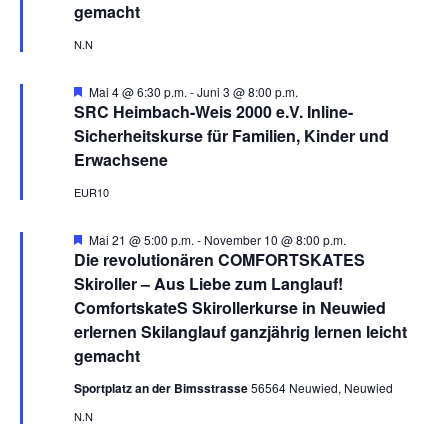
e
gemacht
h
o
N.N
b
e
n
H
Mai 4 @ 6:30 p.m.
-
Juni 3 @ 8:00 p.m.
e
SRC Heimbach-Weis 2000 e.V. Inline-
r
Sicherheitskurse für Familien, Kinder und
v
o
Erwachsene
r
g
EUR10
e
h
o
H
Mai 21 @ 5:00 p.m.
-
November 10 @ 8:00 p.m.
b
e
Die revolutionären COMFORTSKATES
e
r
Skiroller – Aus Liebe zum Langlauf!
n
v
o
ComfortskateS Skirollerkurse in Neuwied
r
erlernen Skilanglauf ganzjährig lernen leicht
g
e
gemacht
h
o
Sportplatz an der Bimsstrasse
56564 Neuwied, Neuwied
b
e
N.N
n