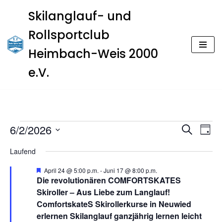
Skilanglauf- und
Zum
Rollsportclub
Inhalt
springen
Heimbach-Weis 2000
e.V.
Veran
Ver
6/2/2026
Suche
Tag
Ans
Datum
Such
Laufend
Nav
wählen.
und
H
April 24 @ 5:00 p.m.
-
Juni 17 @ 8:00 p.m.
e
Die revolutionären COMFORTSKATES
Ansic
r
Skiroller – Aus Liebe zum Langlauf!
v
o
ComfortskateS Skirollerkurse in Neuwied
Navig
r
erlernen Skilanglauf ganzjährig lernen leicht
g