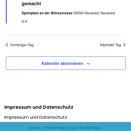
e
gemacht
h
o
Sportplatz an der Bimsstrasse
56564 Neuwied, Neuwied
b
e
N.N
n
Vorheriger Tag
Nächster Tag
Kalender abonnieren
Impressum und Datenschutz
Impressum und Datenschutz
Neve
| Präsentiert von
WordPress