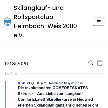
Skilanglauf- und
Zum
Rollsportclub
Inhalt
springen
Heimbach-Weis 2000
e.V.
Veran
Ver
6/18/2026
Suche
Tag
Ans
Datum
Such
Laufend
Nav
wählen.
und
H
Mai 21 @ 5:00 p.m.
-
November 10 @ 8:00 p.m.
e
Die revolutionären COMFORTSKATES
Ansic
r
Skiroller – Aus Liebe zum Langlauf!
v
o
ComfortskateS Skirollerkurse in Neuwied
Navig
r
erlernen Skilanglauf ganzjährig lernen leicht
g