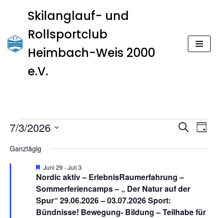
Skilanglauf- und
Zum
Rollsportclub
Inhalt
springen
Heimbach-Weis 2000
e.V.
Veran
Ver
7/3/2026
Suche
Tag
Ans
Datum
Such
Ganztägig
Nav
wählen.
und
H
Juni 29
-
Juli 3
e
Nordic aktiv – ErlebnisRaumerfahrung –
Ansic
r
Sommerferiencamps – „ Der Natur auf der
v
o
Spur“ 29.06.2026 – 03.07.2026 Sport:
Navig
r
Bündnisse! Bewegung- Bildung – Teilhabe für
g