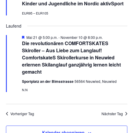
e
Kinder und Jugendliche im Nordic aktivSport
h
o
EUR95 – EUR105
b
e
Laufend
n
H
Mai 21 @ 5:00 p.m.
-
November 10 @ 8:00 p.m.
e
Die revolutionären COMFORTSKATES
r
Skiroller – Aus Liebe zum Langlauf!
v
o
ComfortskateS Skirollerkurse in Neuwied
r
erlernen Skilanglauf ganzjährig lernen leicht
g
e
gemacht
h
o
Sportplatz an der Bimsstrasse
56564 Neuwied, Neuwied
b
e
N.N
n
Vorheriger Tag
Nächster Tag
Kalender abonnieren