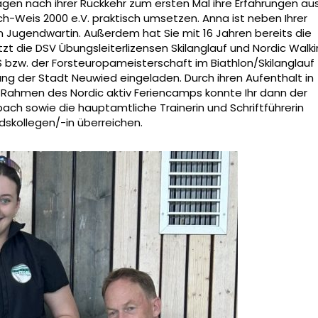
Tagen nach ihrer Rückkehr zum ersten Mal ihre Erfahrungen au
Weis 2000 e.V. praktisch umsetzen. Anna ist neben Ihrer
rein Jugendwartin. Außerdem hat Sie mit 16 Jahren bereits die
zt die DSV Übungsleiterlizensen Skilanglauf und Nordic Walk
NS bzw. der Forsteuropameisterschaft im Biathlon/Skilanglauf 
ng der Stadt Neuwied eingeladen. Durch ihren Aufenthalt in
Rahmen des Nordic aktiv Feriencamps konnte Ihr dann der
ch sowie die hauptamtliche Trainerin und Schriftführerin
skollegen/-in überreichen.